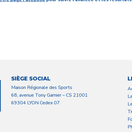
SIÈGE SOCIAL
L
Maison Régionale des Sports
A
68, avenue Tony Garnier – CS 21001
L
69304 LYON Cedex 07
L
Tr
F
P