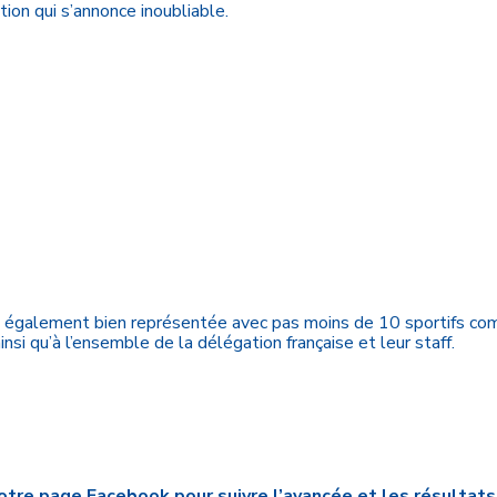
on qui s’annonce inoubliable.
également bien représentée avec pas moins de 10 sportifs com
nsi qu’à l’ensemble de la délégation française et leur staff.
otre page Facebook
pour suivre l’avancée et les résultats