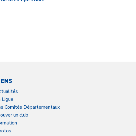
IENS
ctualités
a Ligue
es Comités Départementaux
ouver un club
ormation
hotos