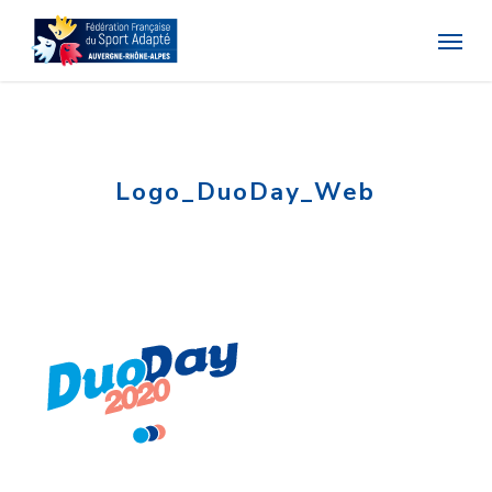
Skip
Menu
to
main
content
Logo_DuoDay_Web