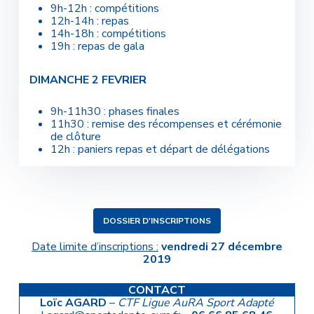
9h-12h : compétitions
12h-14h : repas
14h-18h : compétitions
19h : repas de gala
DIMANCHE 2 FEVRIER
9h-11h30 : phases finales
11h30 : remise des récompenses et cérémonie
de clôture
12h : paniers repas et départ de délégations
DOSSIER D'INSCRIPTIONS
Date limite d’inscriptions :
vendredi 27 décembre
2019
CONTACT
Loïc AGARD
–
CTF Ligue AuRA Sport Adapté