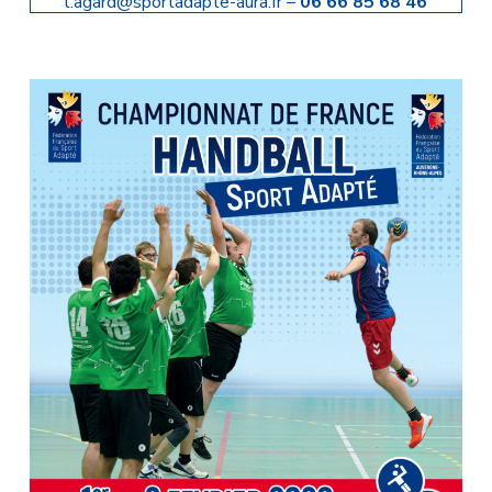
l.agard@sportadapte-aura.fr –
06 66 85 68 46