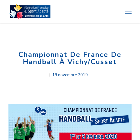
Skip
Menu
to
main
content
Championnat De France De
Handball À Vichy/Cusset
19 novembre 2019