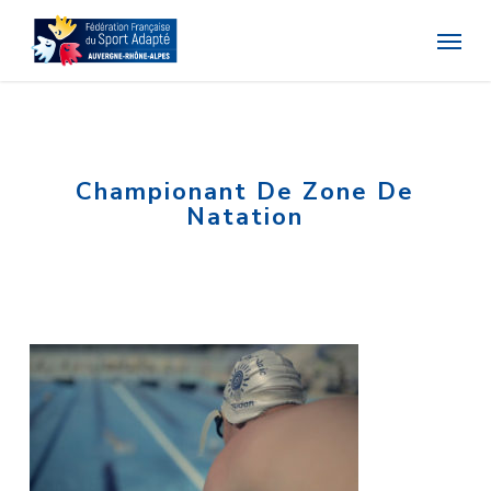
Skip
Menu
to
main
content
Championant De Zone De
Natation