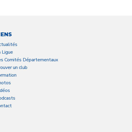
IENS
ctualités
a Ligue
es Comités Départementaux
ouver un club
ormation
hotos
idéos
odcasts
ontact