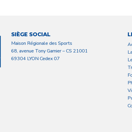
SIÈGE SOCIAL
L
Maison Régionale des Sports
A
68, avenue Tony Garnier – CS 21001
L
69304 LYON Cedex 07
L
Tr
F
P
V
P
C