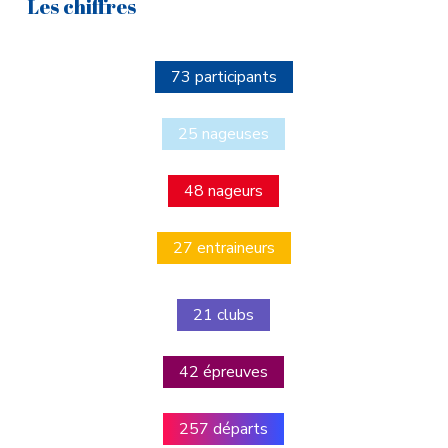
Les chiffres
73 participants
25 nageuses
48 nageurs
27 entraineurs
21 clubs
42 épreuves
257 départs