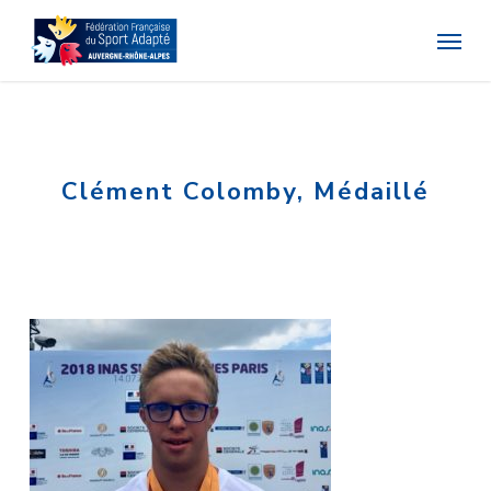
Skip
Menu
to
main
content
Clément Colomby, Médaillé