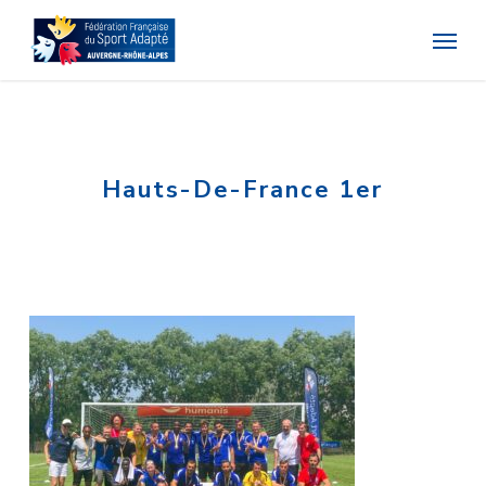
Skip
Menu
to
main
content
Hauts-De-France 1er