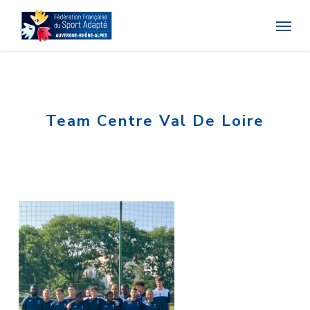
Skip
Menu
to
main
content
Team Centre Val De Loire