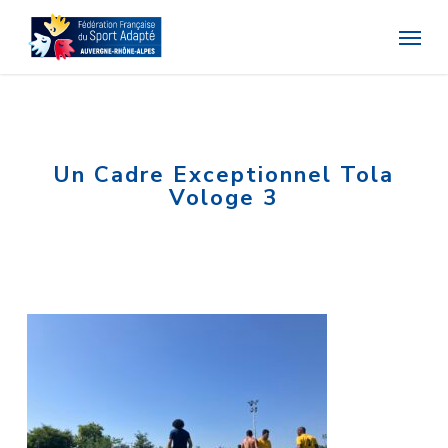
Skip
Menu
to
main
content
Un Cadre Exceptionnel Tola
Vologe 3