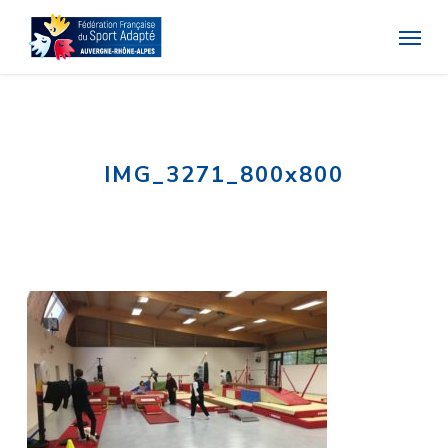
Skip
Menu
to
main
content
IMG_3271_800x800