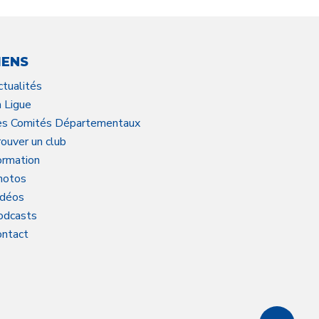
IENS
ctualités
a Ligue
es Comités Départementaux
ouver un club
ormation
hotos
idéos
odcasts
ontact