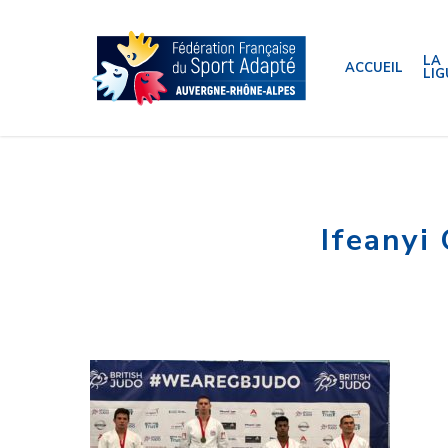
Skip
to
main
content
LA
ACCUEIL
LIG
Ifeanyi