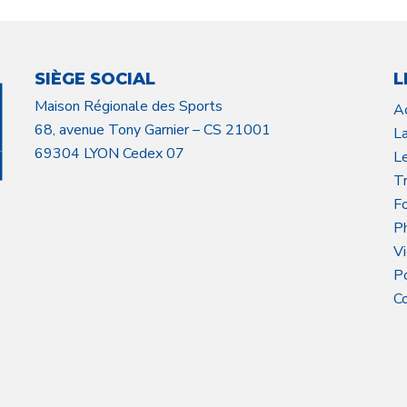
SIÈGE SOCIAL
L
Maison Régionale des Sports
A
68, avenue Tony Garnier – CS 21001
L
69304 LYON Cedex 07
L
Tr
F
P
V
P
C