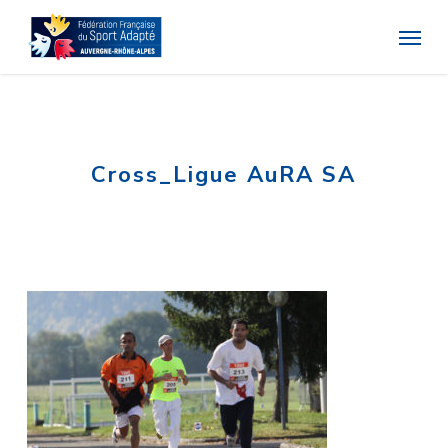
Skip
Menu
to
main
content
Cross_Ligue AuRA SA