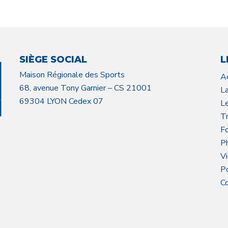
SIÈGE SOCIAL
L
Maison Régionale des Sports
A
68, avenue Tony Garnier – CS 21001
L
69304 LYON Cedex 07
L
Tr
F
P
V
P
C