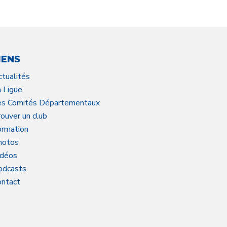
IENS
ctualités
a Ligue
es Comités Départementaux
ouver un club
ormation
hotos
idéos
odcasts
ontact