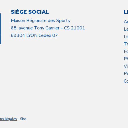
SIÈGE SOCIAL
L
Maison Régionale des Sports
A
68, avenue Tony Garnier – CS 21001
L
69304 LYON Cedex 07
L
Tr
F
P
V
P
C
ns légales
- Site