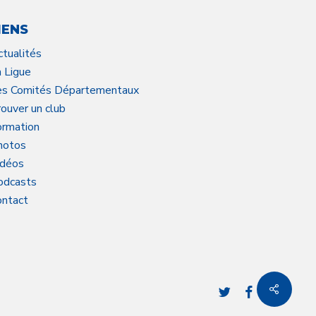
IENS
ctualités
a Ligue
es Comités Départementaux
ouver un club
ormation
hotos
idéos
odcasts
ontact
twitter
facebook