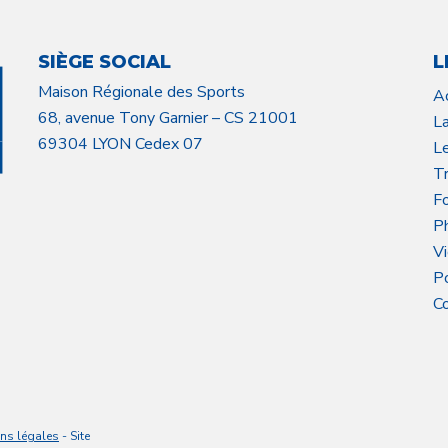
SIÈGE SOCIAL
L
Maison Régionale des Sports
A
68, avenue Tony Garnier – CS 21001
L
69304 LYON Cedex 07
L
Tr
F
P
V
P
C
ns légales
- Site