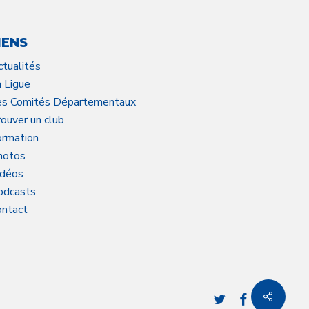
IENS
ctualités
a Ligue
es Comités Départementaux
ouver un club
ormation
hotos
idéos
odcasts
ontact
twitter
facebook