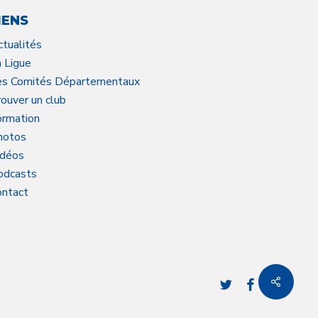
IENS
ctualités
a Ligue
es Comités Départementaux
ouver un club
ormation
hotos
idéos
odcasts
ontact
twitter
facebook