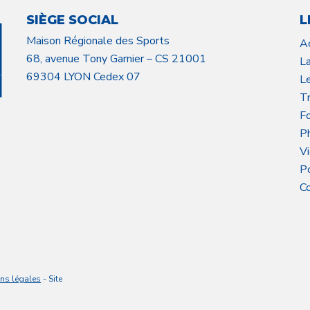
SIÈGE SOCIAL
L
Maison Régionale des Sports
A
68, avenue Tony Garnier – CS 21001
L
69304 LYON Cedex 07
L
Tr
F
P
V
P
C
ns légales
- Site