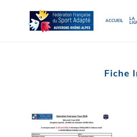
Skip
to
main
content
LA
ACCUEIL
LIG
Fiche 