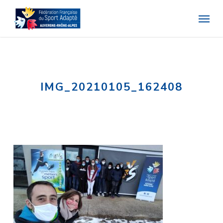
Skip
Menu
to
main
content
IMG_20210105_162408