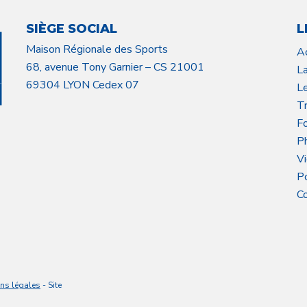
SIÈGE SOCIAL
L
Maison Régionale des Sports
A
68, avenue Tony Garnier – CS 21001
L
69304 LYON Cedex 07
L
Tr
F
P
V
P
C
ns légales
- Site