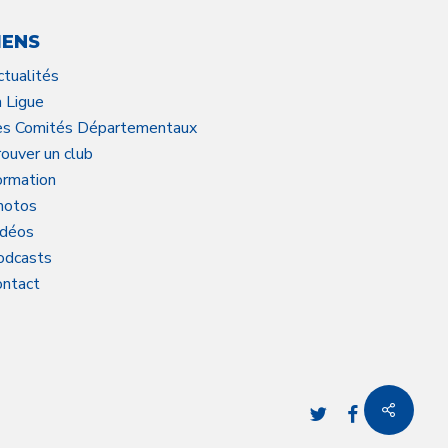
IENS
ctualités
a Ligue
es Comités Départementaux
ouver un club
ormation
hotos
idéos
odcasts
ontact
twitter
facebook