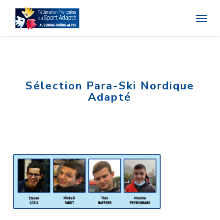
Skip
Menu
to
main
content
Sélection Para-Ski Nordique
Adapté