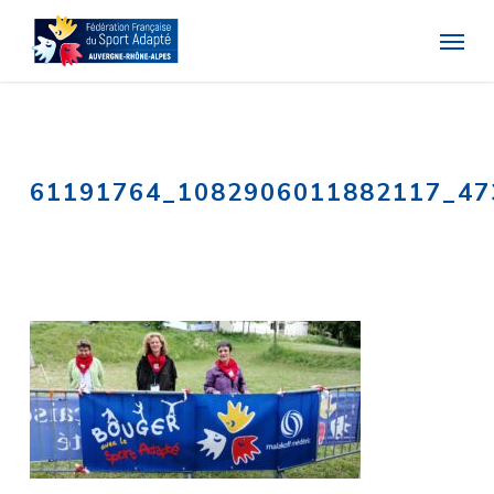
Skip
Menu
to
main
content
61191764_1082906011882117_47