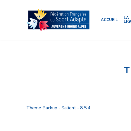
Skip
to
main
content
LA
ACCUEIL
LIG
T
Theme Backup - Salient - 8.5.4