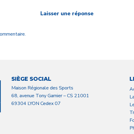
Laisser une réponse
 commentaire.
SIÈGE SOCIAL
L
Maison Régionale des Sports
A
68, avenue Tony Garnier – CS 21001
L
69304 LYON Cedex 07
L
Tr
F
P