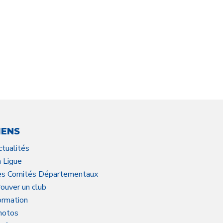
IENS
ctualités
a Ligue
es Comités Départementaux
ouver un club
ormation
hotos