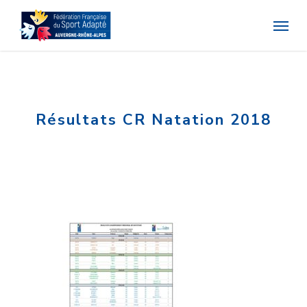
Skip
Menu
to
main
content
Résultats CR Natation 2018