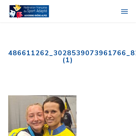
Skip
Menu
to
main
content
486611262_3028539073961766_8
(1)