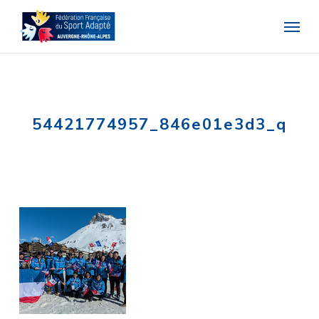
Skip
Menu
to
main
content
54421774957_846e01e3d3_q