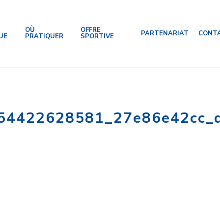
OÙ
OFFRE
PARTENARIAT
CONT
UE
PRATIQUER
SPORTIVE
54422628581_27e86e42cc_