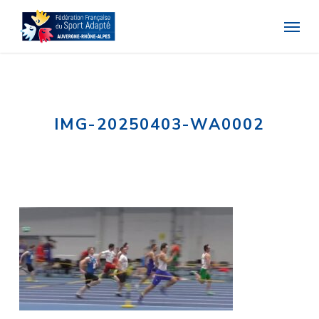
Skip
Menu
to
main
content
IMG-20250403-WA0002