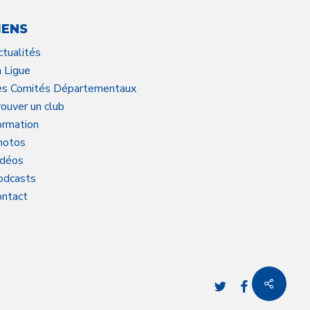
IENS
ctualités
a Ligue
es Comités Départementaux
ouver un club
ormation
hotos
idéos
odcasts
ontact
twitter
facebook