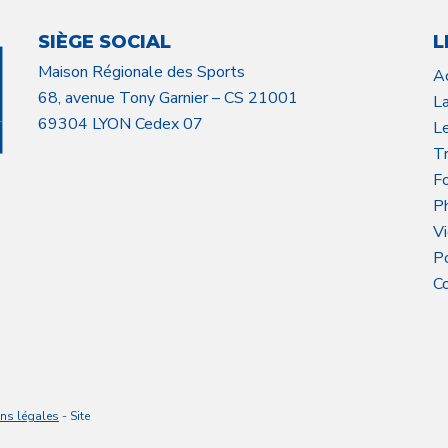
SIÈGE SOCIAL
L
Maison Régionale des Sports
A
68, avenue Tony Garnier – CS 21001
L
69304 LYON Cedex 07
L
Tr
F
P
V
P
C
ns légales
- Site