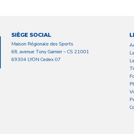
SIÈGE SOCIAL
L
Maison Régionale des Sports
A
68, avenue Tony Garnier – CS 21001
L
69304 LYON Cedex 07
L
Tr
F
P
V
P
C