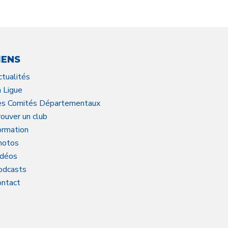
IENS
ctualités
a Ligue
es Comités Départementaux
ouver un club
ormation
hotos
idéos
odcasts
ontact