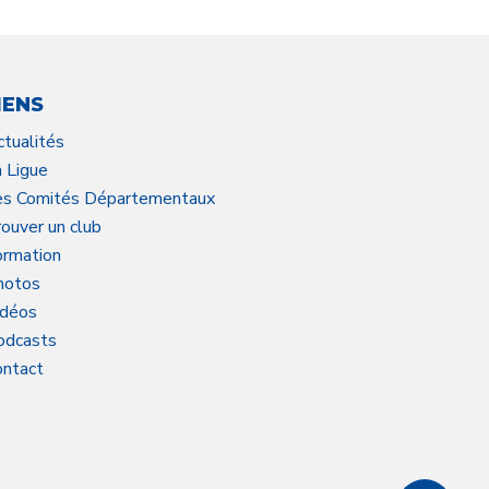
IENS
ctualités
a Ligue
es Comités Départementaux
ouver un club
ormation
hotos
idéos
odcasts
ontact