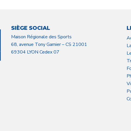
SIÈGE SOCIAL
L
Maison Régionale des Sports
A
68, avenue Tony Garnier – CS 21001
L
69304 LYON Cedex 07
L
Tr
F
P
V
P
C