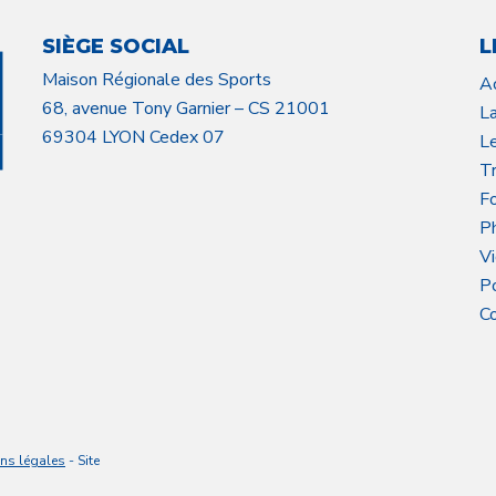
SIÈGE SOCIAL
L
Maison Régionale des Sports
A
68, avenue Tony Garnier – CS 21001
L
69304 LYON Cedex 07
L
Tr
F
P
V
P
C
ns légales
- Site