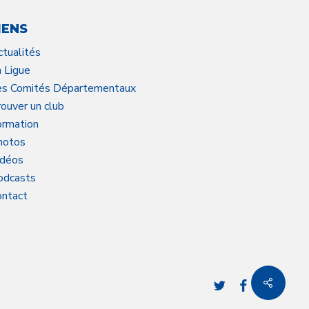
IENS
ctualités
a Ligue
es Comités Départementaux
ouver un club
ormation
hotos
idéos
odcasts
ontact
twitter
facebook