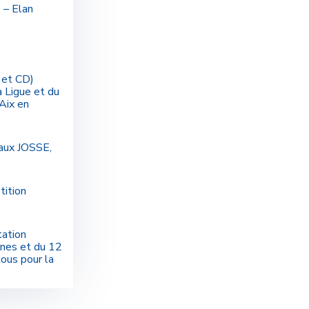
 – Elan
 et CD)
a Ligue et du
Aix en
aux JOSSE,
tition
tation
unes et du 12
tous pour la