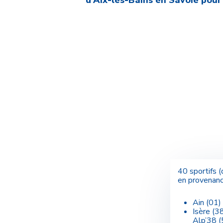
d’Aix-les-Bains en Savoie pou
40 sportifs 
en provenanc
Ain (01)
Isère (3
Alp’38 (5