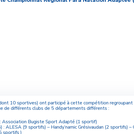
r le Championnat Régional Para Natation Adaptée (
(dont 10 sportives) ont participé à cette compétition regroupant
e de différents clubs de 5 départements différents :
 : Association Bugiste Sport Adapté (1 sportif)
8) : ALESA (9 sportifs) – Handy’namic Grésivaudan (2 sportifs) –
 sportifs )