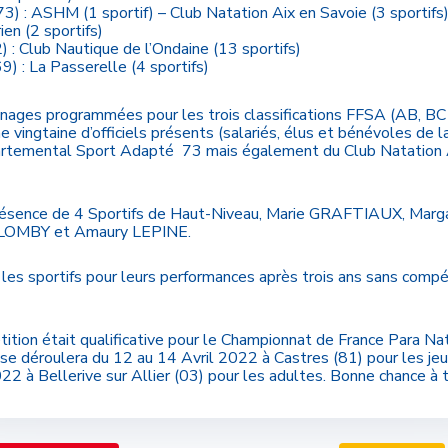
73) : ASHM (1 sportif) – Club Natation Aix en Savoie (3 sportifs)
en (2 sportifs)
2) : Club Nautique de l’Ondaine (13 sportifs)
9) : La Passerelle (4 sportifs)
 nages programmées pour les trois classifications FFSA (AB, BC
 vingtaine d’officiels présents (salariés, élus et bénévoles de l
rtemental Sport Adapté 73 mais également du Club Natation 
présence de 4 Sportifs de Haut-Niveau, Marie GRAFTIAUX, Marg
LOMBY et Amaury LEPINE.
 les sportifs pour leurs performances après trois ans sans compé
ition était qualificative pour le Championnat de France Para Na
se déroulera du 12 au 14 Avril 2022 à Castres (81) pour les je
22 à Bellerive sur Allier (03) pour les adultes. Bonne chance à 