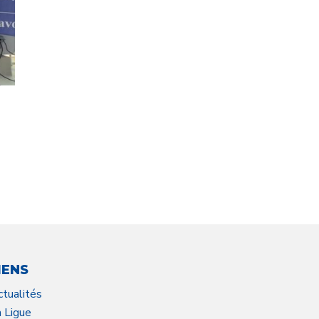
IENS
ctualités
a Ligue