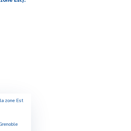
zone Est).
 la zone Est
 Grenoble