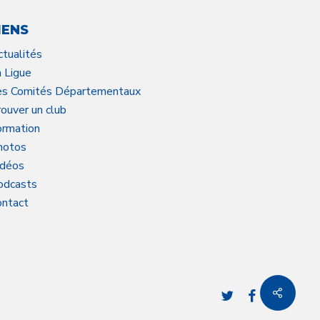
IENS
ctualités
a Ligue
es Comités Départementaux
ouver un club
ormation
hotos
idéos
odcasts
ontact
twitter
facebook