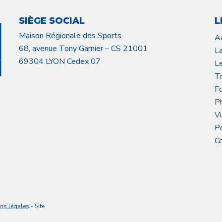
SIÈGE SOCIAL
L
Maison Régionale des Sports
A
68, avenue Tony Garnier – CS 21001
L
69304 LYON Cedex 07
L
Tr
F
P
V
P
C
ns légales
- Site