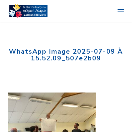
Skip
Menu
to
main
content
WhatsApp Image 2025-07-09 À
15.52.09_507e2b09