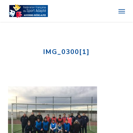
Skip
Menu
to
main
content
IMG_0300[1]