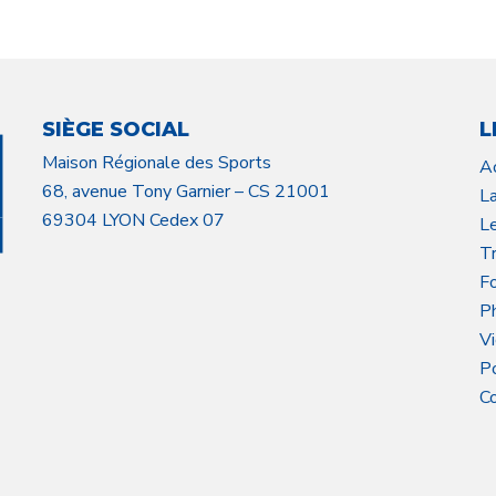
SIÈGE SOCIAL
L
Maison Régionale des Sports
A
68, avenue Tony Garnier – CS 21001
L
69304 LYON Cedex 07
L
Tr
F
P
V
P
C