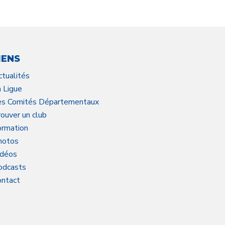
IENS
ctualités
a Ligue
es Comités Départementaux
ouver un club
ormation
hotos
idéos
odcasts
ontact