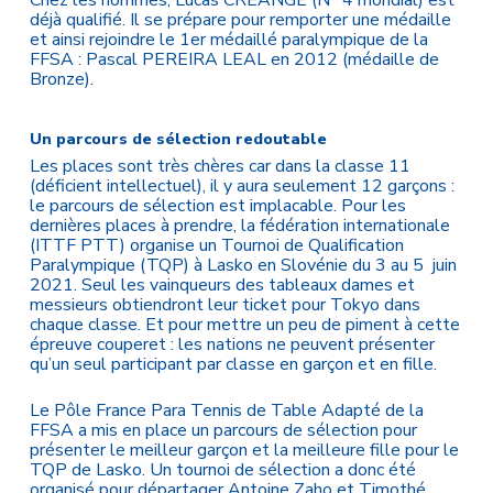
Chez les hommes, Lucas CREANGE (N° 4 mondial) est
déjà qualifié. Il se prépare pour remporter une médaille
et ainsi rejoindre le 1er médaillé paralympique de la
FFSA : Pascal PEREIRA LEAL en 2012 (médaille de
Bronze).
Un parcours de sélection redoutable
Les places sont très chères car dans la classe 11
(déficient intellectuel), il y aura seulement 12 garçons :
le parcours de sélection est implacable. Pour les
dernières places à prendre, la fédération internationale
(ITTF PTT) organise un Tournoi de Qualification
Paralympique (TQP) à Lasko en Slovénie du 3 au 5 juin
2021. Seul les vainqueurs des tableaux dames et
messieurs obtiendront leur ticket pour Tokyo dans
chaque classe. Et pour mettre un peu de piment à cette
épreuve couperet : les nations ne peuvent présenter
qu’un seul participant par classe en garçon et en fille.
Le Pôle France Para Tennis de Table Adapté de la
FFSA a mis en place un parcours de sélection pour
présenter le meilleur garçon et la meilleure fille pour le
TQP de Lasko. Un tournoi de sélection a donc été
organisé pour départager Antoine Zaho et Timothé