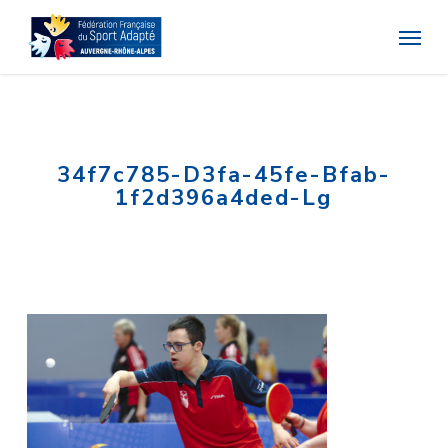
Skip
Menu
to
main
content
34f7c785-D3fa-45fe-Bfab-
1f2d396a4ded-Lg