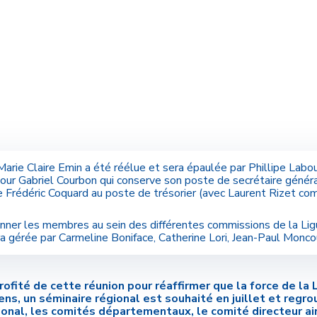
Marie Claire Emin a été réélue et sera épaulée par Phillipe Lab
pour Gabriel Courbon qui conserve son poste de secrétaire géné
de Frédéric Coquard au poste de trésorier (avec Laurent Rizet co
ionner les membres au sein des différentes commissions de la L
a gérée par Carmeline Boniface, Catherine Lori, Jean-Paul Monc
rofité de cette réunion pour réaffirmer que la force de la 
ens, un séminaire régional est souhaité en juillet et regr
onal, les comités départementaux, le comité directeur ains