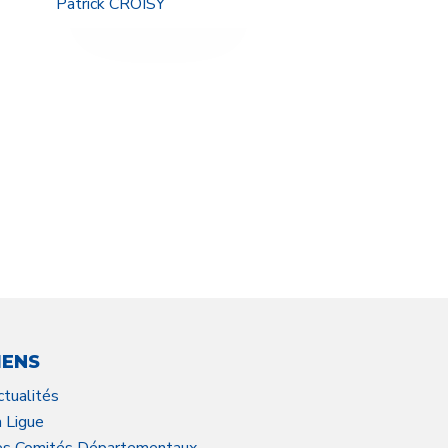
Patrick CROISY
IENS
ctualités
a Ligue