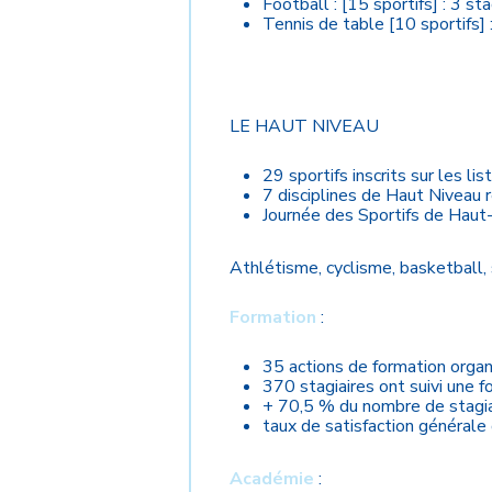
Football : [15 sportifs] : 3 
Tennis de table [10 sportifs] 
LE HAUT NIVEAU
29 sportifs inscrits sur les li
7 disciplines de Haut Niveau r
Journée des Sportifs de Haut-
Athlétisme, cyclisme, basketball, s
Formation
:
35 actions de formation orga
370 stagiaires ont suivi une
+ 70,5 % du nombre de stagia
taux de satisfaction général
Académie
: