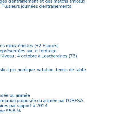
stages d’entraînement et des matchs amicaux
: Plusieurs journées d’entrainements
stes ministérielles (+2 Espoirs)
eprésentées sur le territoire :
Niveau : 4 octobre à Lescheraines (73)
ki alpin, nordique, natation, tennis de table
nisée ou animée
 formation proposée ou animée par l’ORFSA
ires par rapport à 2024
e de 95,8 %