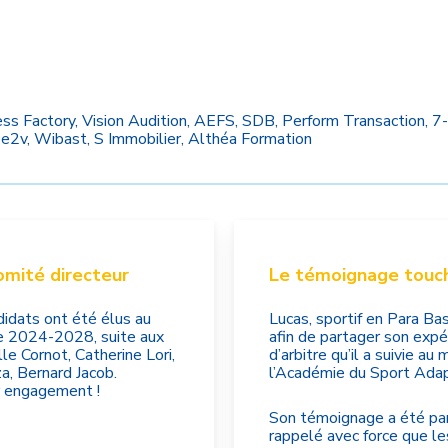
s Factory, Vision Audition, AEFS, SDB, Perform Transaction, 7-
2v, Wibast, S Immobilier, Althéa Formation
mité directeur
Le témoignage touch
idats ont été élus au
Lucas, sportif en Para Ba
re 2024-2028, suite aux
afin de partager son expé
le Cornot, Catherine Lori,
d’arbitre qu’il a suivie a
a, Bernard Jacob.
l’Académie du Sport Ada
r engagement !
Son témoignage a été part
rappelé avec force que le