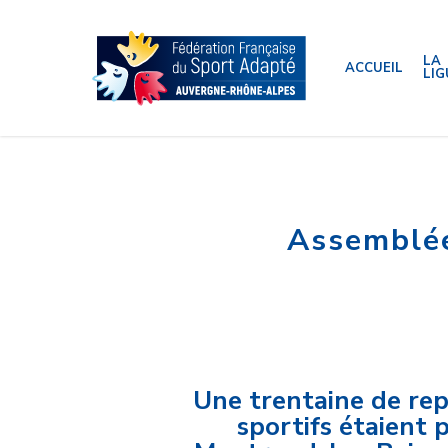
Skip
to
main
content
LA
ACCUEIL
LIG
Assemblée
Une trentaine de rep
sportifs étaient 