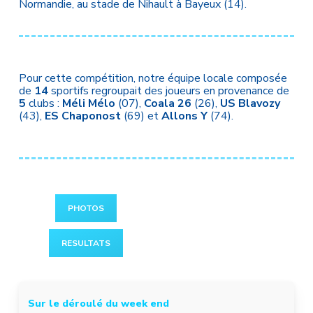
Normandie, au stade de Nihault à Bayeux (14).
Pour cette compétition, notre équipe locale composée
de
14
sportifs regroupait des joueurs en provenance de
5
clubs :
Méli Mélo
(07),
Coala 26
(26),
US Blavozy
(43),
ES Chaponost
(69) et
Allons Y
(74).
PHOTOS
RESULTATS
Sur le déroulé du week end