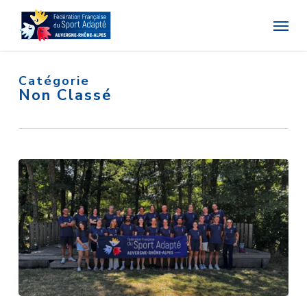
Skip
Menu
to
main
content
Catégorie
Non Classé
Séminaire