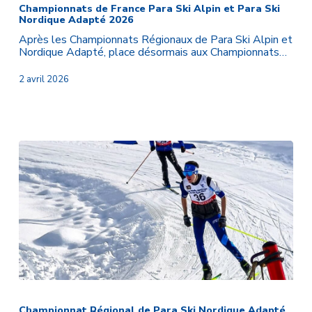
France
Championnats de France Para Ski Alpin et Para Ski
Nordique Adapté 2026
Para
Ski
Après les Championnats Régionaux de Para Ski Alpin et
Alpin
Nordique Adapté, place désormais aux Championnats…
et
Para
2 avril 2026
Ski
Nordique
Adapté
2026
Championnat
Régional
de
Championnat Régional de Para Ski Nordique Adapté