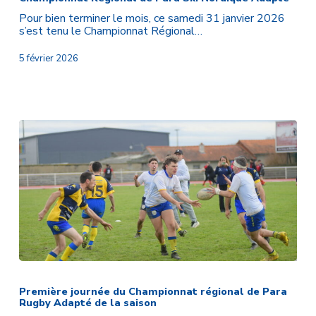
Para
Pour bien terminer le mois, ce samedi 31 janvier 2026
Ski
s’est tenu le Championnat Régional…
Nordique
Adapté
5 février 2026
Première
journée
du
Première journée du Championnat régional de Para
Rugby Adapté de la saison
Championnat