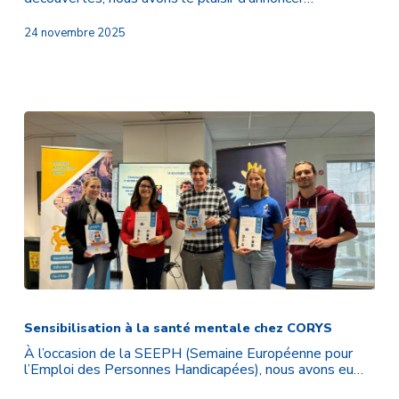
:
Le
24 novembre 2025
guide
pour
retrouver
facilement
les
épisodes
Sensibilisation
à
la
Sensibilisation à la santé mentale chez CORYS
santé
À l’occasion de la SEEPH (Semaine Européenne pour
mentale
l’Emploi des Personnes Handicapées), nous avons eu…
chez
CORYS