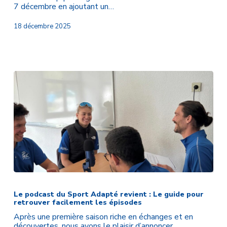
à
7 décembre en ajoutant un…
la
Coupe
18 décembre 2025
de
France
des
Régions
de
Para
Tennis
de
Table
Adapté
!
Le
podcast
du
Le podcast du Sport Adapté revient : Le guide pour
retrouver facilement les épisodes
Sport
Adapté
Après une première saison riche en échanges et en
revient
découvertes, nous avons le plaisir d’annoncer…