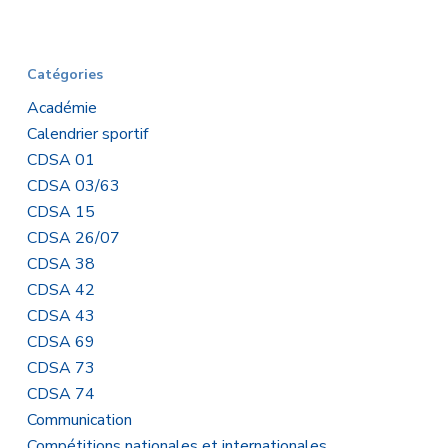
Sportifs
de
Haut
Niveau
Catégories
Académie
Calendrier sportif
CDSA 01
CDSA 03/63
CDSA 15
CDSA 26/07
CDSA 38
CDSA 42
CDSA 43
CDSA 69
CDSA 73
CDSA 74
Communication
Compétitions nationales et internationales