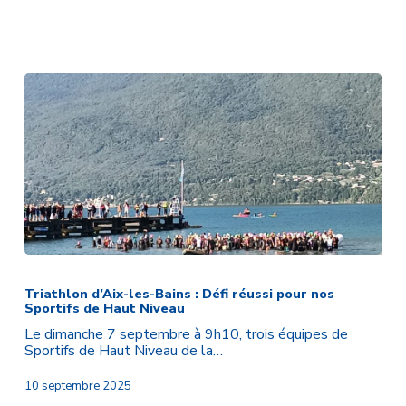
Auvergne-
Rhône-
Alpes
du
Sport
Adapté
Triathlon
d’Aix-
les-
Triathlon d’Aix-les-Bains : Défi réussi pour nos
Sportifs de Haut Niveau
Bains
:
Le dimanche 7 septembre à 9h10, trois équipes de
Défi
Sportifs de Haut Niveau de la…
réussi
pour
10 septembre 2025
nos