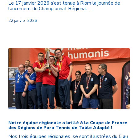
régional
Le 17 janvier 2026 s’est tenue à Riom la journée de
de
lancement du Championnat Régional…
Para
Rugby
22 janvier 2026
Adapté
de
la
saison
Notre
équipe
régionale
Notre équipe régionale a brillé à la Coupe de France
des Régions de Para Tennis de Table Adapté !
a
brillé
Nos trois équipes régionales se sont illustrées du 5 au