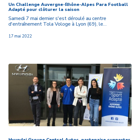
Auvergne-
Un Challenge Auvergne-Rhône-Alpes Para Football
Adapté pour clôturer la saison
Rhône-
Alpes
Samedi 7 mai dernier s'est déroulé au centre
Para
d'entraînement Tola Vologe à Lyon (69), le…
Football
Adapté
17 mai 2022
pour
clôturer
la
saison
Hyundai
Groupe
Central
Hyundai Groupe Central Autos, partenaire supporter