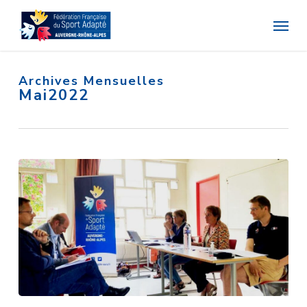
Skip
Menu
to
main
content
Archives Mensuelles
Mai2022
Retour