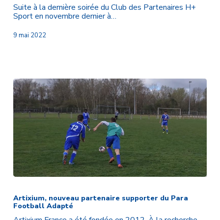
de
Suite à la dernière soirée du Club des Partenaires H+
Clément
Sport en novembre dernier à…
COLOMBY
et
9 mai 2022
Nicolas
VIRAPIN
Artixium,
nouveau
partenaire
Artixium, nouveau partenaire supporter du Para
Football Adapté
supporter
du
Artixium France a été fondée en 2012. À la recherche