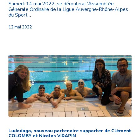
à
Samedi 14 mai 2022, se déroulera l'Assemblée
Bellerive-
Générale Ordinaire de la Ligue Auvergne-Rhône-Alpes
sur-
du Sport…
Allier
(03)
12 mai 2022
Ludodago,
nouveau
partenaire
Ludodago, nouveau partenaire supporter de Clément
COLOMBY et Nicolas VIRAPIN
supporter