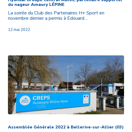
du nageur Amaury LÉPINE
Autos,
partenaire
La soirée du Club des Partenaires H+ Sport en
supporter
novembre dernier a permis à Edouard…
du
nageur
12 mai 2022
Amaury
LÉPINE
Assemblée
Générale
2022
Assemblée Générale 2022 à Bellerive-sur-Allier (03)