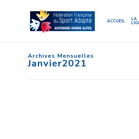
Skip
to
main
content
LA
ACCUEIL
LIG
Archives Mensuelles
Janvier2021
FORMAPI
nous
fait
FOR
confiance