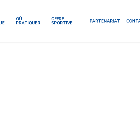
OÙ
OFFRE
PARTENARIAT
CONT
UE
PRATIQUER
SPORTIVE
MAPI nous fait confiance