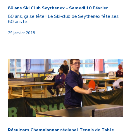
ans
Ski
80 ans Ski Club Seythenex – Samedi 10 Février
Club
80 ans, ça se fête ! Le Ski-club de Seythenex fête ses
Seythenex
80 ans le…
–
Samedi
29 janvier 2018
10
Février
Résultats
Championnat
régional
Résultats Championnat régional Tennis de Table