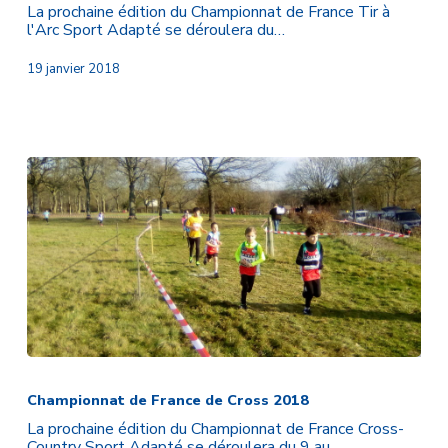
de
La prochaine édition du Championnat de France Tir à
Tir
l'Arc Sport Adapté se déroulera du…
à
l’arc
19 janvier 2018
2018
Championnat
de
France
Championnat de France de Cross 2018
de
La prochaine édition du Championnat de France Cross-
Cross
Country Sport Adapté se déroulera du 9 au…