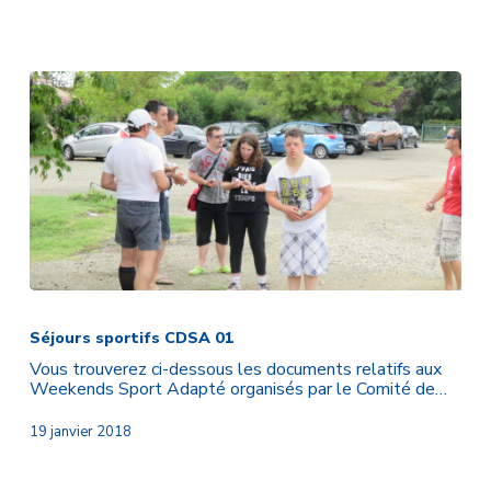
Féclaz
(73)
Séjours
sportifs
CDSA
Séjours sportifs CDSA 01
01
Vous trouverez ci-dessous les documents relatifs aux
Weekends Sport Adapté organisés par le Comité de…
19 janvier 2018