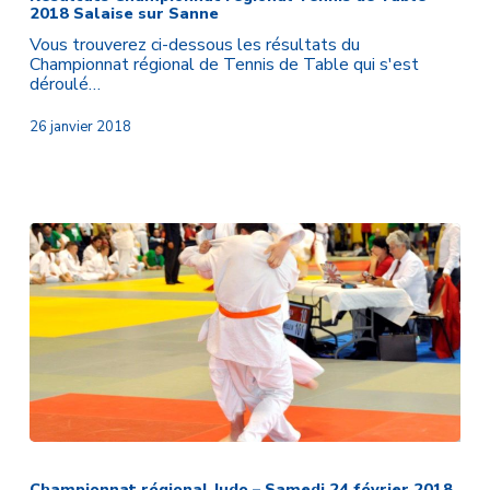
2018 Salaise sur Sanne
Tennis
de
Vous trouverez ci-dessous les résultats du
Table
Championnat régional de Tennis de Table qui s'est
2018
déroulé…
Salaise
sur
26 janvier 2018
Sanne
Championnat
régional
Judo
Championnat régional Judo – Samedi 24 février 2018