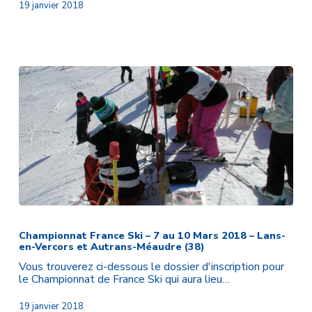
19 janvier 2018
–
20
au
22
Mars
–
Toulouse
(31)
Championnat
France
Ski
Championnat France Ski – 7 au 10 Mars 2018 – Lans-
en-Vercors et Autrans-Méaudre (38)
–
7
Vous trouverez ci-dessous le dossier d'inscription pour
au
le Championnat de France Ski qui aura lieu…
10
Mars
19 janvier 2018
2018