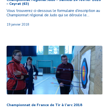
– Ceyrat (63)
–
Samedi
Vous trouverez ci-dessous le formulaire d’inscription au
24
Championnat régional de Judo qui se déroule le…
février
2018
19 janvier 2018
–
Ceyrat
(63)
Championnat
de
France
Championnat de France de Tir à l’arc 2018