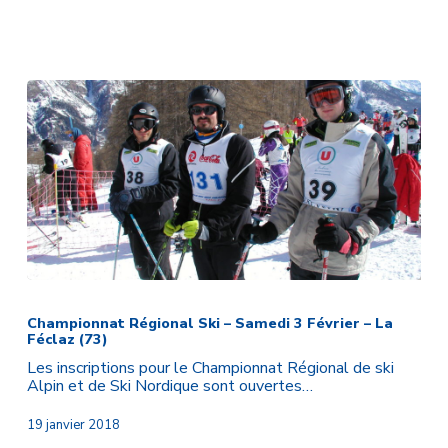
–
Lans-
en-
Vercors
et
Autrans-
Méaudre
(38)
Championnat
Régional
Ski
Championnat Régional Ski – Samedi 3 Février – La
Féclaz (73)
–
Samedi
Les inscriptions pour le Championnat Régional de ski
3
Alpin et de Ski Nordique sont ouvertes…
Février
–
19 janvier 2018
La