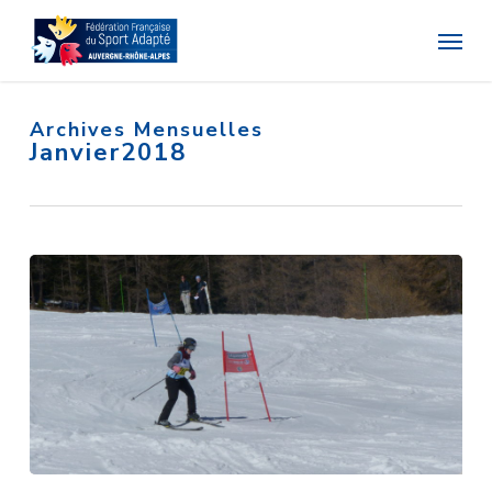
Skip
Menu
to
main
content
Archives Mensuelles
Janvier2018
80