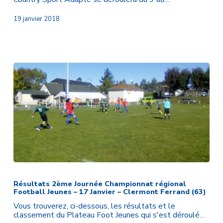
2018
19 janvier 2018
Résultats
2ème
Journée
Résultats 2ème Journée Championnat régional
Football Jeunes – 17 Janvier – Clermont Ferrand (63)
Championnat
régional
Vous trouverez, ci-dessous, les résultats et le
Football
classement du Plateau Foot Jeunes qui s'est déroulé…
Jeunes