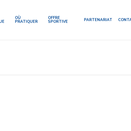
OÙ
OFFRE
PARTENARIAT
CONT
UE
PRATIQUER
SPORTIVE
RE
PTEMBRE : Deux évènements sportifs mondiaux en
s