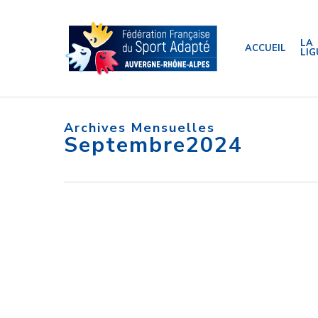
Skip
to
main
content
LA
ACCUEIL
LIG
Archives Mensuelles
Septembre2024
SEPTEMB
:
Deux
SE
évènement