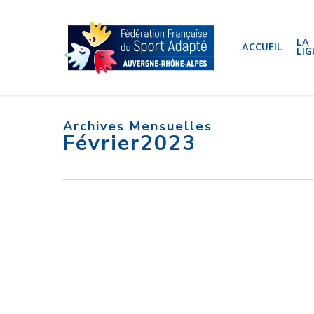
Skip
to
main
content
LA
ACCUEIL
LIG
Archives Mensuelles
Février2023
Clyde
Internation
soutient
Cly
la