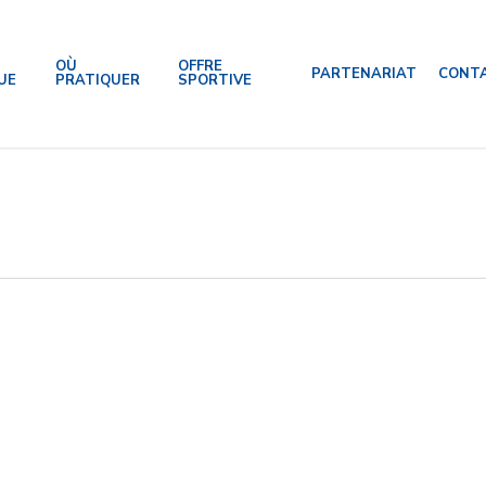
OÙ
OFFRE
PARTENARIAT
CONT
UE
PRATIQUER
SPORTIVE
al
de International soutient la sélection régionale P