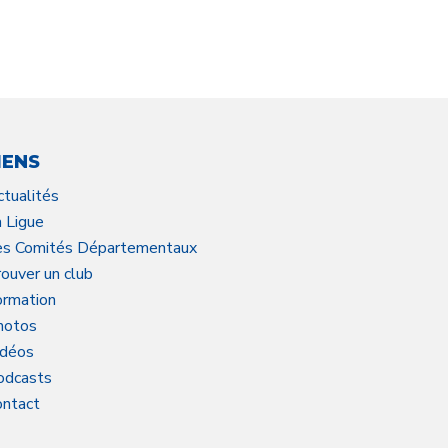
IENS
ctualités
a Ligue
es Comités Départementaux
ouver un club
ormation
hotos
idéos
odcasts
ontact