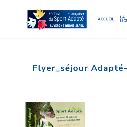
Skip
to
main
content
LA
ACCUEIL
LIG
Flyer_séjour Adapté