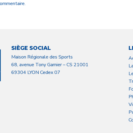
 commentaire.
SIÈGE SOCIAL
L
Maison Régionale des Sports
A
68, avenue Tony Garnier – CS 21001
L
69304 LYON Cedex 07
L
Tr
F
P
V
P
C