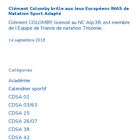
Colomby
brille
Clément Colomby brille aux Jeux Européens INAS de
Natation Sport Adapté
aux
Jeux
Clément COLOMBY, licencié au NC Alp’38, est membre
Européens
de l’Equipe de France de natation Trisomie…
INAS
de
14 septembre 2018
Natation
Sport
Adapté
Catégories
Académie
Calendrier sportif
CDSA 01
CDSA 03/63
CDSA 15
CDSA 26/07
CDSA 38
CDSA 42