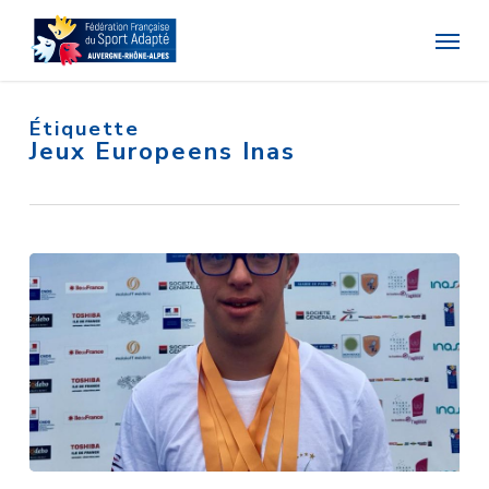
Skip
Menu
to
main
content
Étiquette
Jeux Europeens Inas
Clément