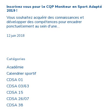
vous
pour
Inscrivez vous pour le CQP Moniteur en Sport Adapté
2019 !
le
CQP
Vous souhaitez acquérir des connaissances et
Moniteur
développer des compétences pour encadrer
en
ponctuellement au sein d'une…
Sport
Adapté
12 juin 2018
2019
!
Catégories
Académie
Calendrier sportif
CDSA 01
CDSA 03/63
CDSA 15
CDSA 26/07
CDSA 38